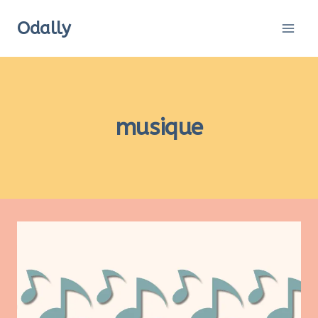
Aller
Odally
au
contenu
musique