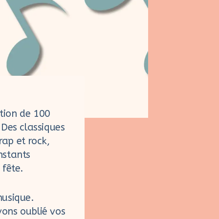
tion de 100
 Des classiques
ap et rock,
instants
fête.
musique.
vons oublié vos