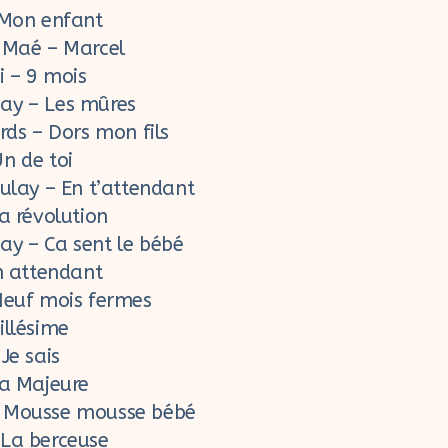
 Mon enfant
 Maé – Marcel
i – 9 mois
ay – Les mûres
rds – Dors mon fils
n de toi
oulay – En t’attendant
a révolution
y – Ca sent le bébé
En attendant
Neuf mois fermes
illésime
Je sais
la Majeure
 Mousse mousse bébé
La berceuse