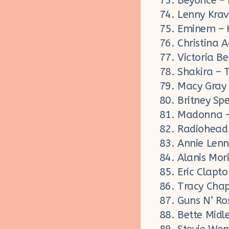
Beyoncé – 
Lenny Krav
Eminem – H
Christina A
Victoria B
Shakira – 
Macy Gray 
Britney Sp
Madonna – 
Radiohead 
Annie Lenn
Alanis Mori
Eric Clapt
Tracy Chap
Guns N’ Ro
Bette Midl