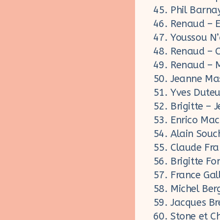
Phil Barna
Renaud – E
Youssou N’d
Renaud – C
Renaud – M
Jeanne Mas
Yves Duteu
Brigitte – 
Enrico Mac
Alain Souc
Claude Fra
Brigitte Fo
France Gal
Michel Ber
Jacques Bre
Stone et C