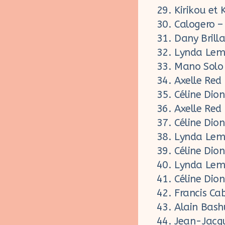
Kirikou et
Calogero –
Dany Brill
Lynda Lem
Mano Solo 
Axelle Red 
Céline Dion 
Axelle Red
Céline Dion
Lynda Lema
Céline Dion
Lynda Lema
Céline Dio
Francis Cab
Alain Bash
Jean-Jacq