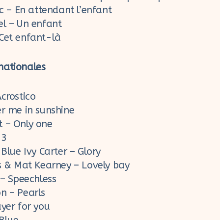
rc – En attendant l’enfant
el – Un enfant
Cet enfant-là
nationales
crostico
er me in sunshine
 – Only one
23
 Blue Ivy Carter – Glory
rs & Mat Kearney – Lovely bay
 – Speechless
n – Pearls
ayer for you