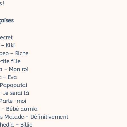
 !
aises
ecret
 – Kiki
peo – Riche
ite fille
 – Mon roi
c – Eva
 Papaoutai
– Je serai là
 Parle-moi
k – Bébé damia
s Malade – Définitivement
edid – Billie