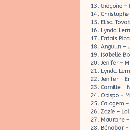
Grégoire –
Christophe
Elisa Tovat
Lynda Lem
Fatals Pica
Anguun – U
Isabelle B
Jenifer – M
Lynda Lema
Jenifer – 
Camille – 
Obispo – M
Calogero – 
Zazie – Lo
Maurane –
Bénabar – 