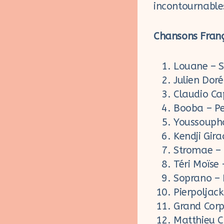
incontournables
Chansons Franç
Louane – S
Julien Doré
Claudio Ca
Booba – Pet
Youssoupha
Kendji Gira
Stromae –
Téri Moïse 
Soprano –
Pierpoljac
Grand Corp
Matthieu Ch