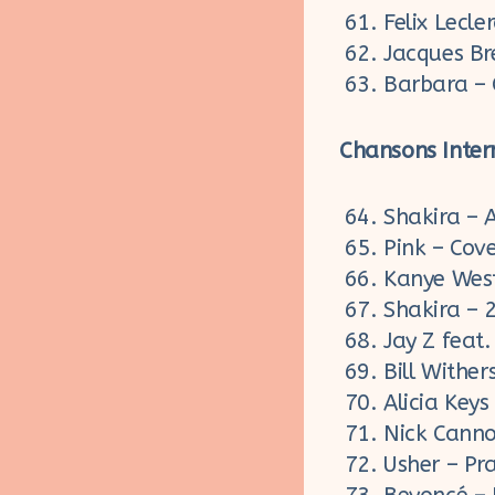
Felix Lecle
Jacques Br
Barbara – 
Chansons Inter
Shakira – A
Pink – Cov
Kanye West
Shakira – 
Jay Z feat.
Bill Withe
Alicia Keys
Nick Canno
Usher – Pr