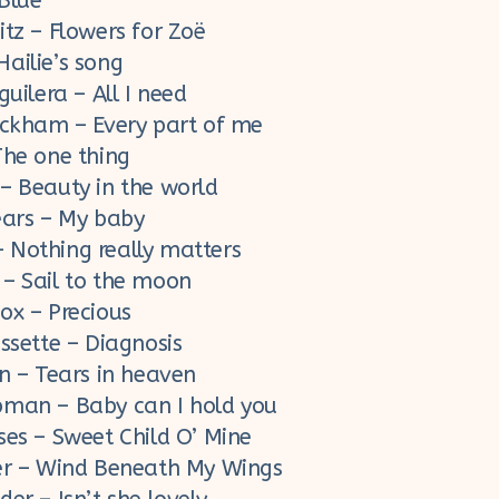
Blue
itz – Flowers for Zoë
ailie’s song
guilera – All I need
eckham – Every part of me
The one thing
– Beauty in the world
ears – My baby
Nothing really matters
– Sail to the moon
ox – Precious
ssette – Diagnosis
on – Tears in heaven
man – Baby can I hold you
ses – Sweet Child O’ Mine
er – Wind Beneath My Wings