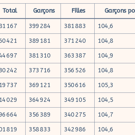
Total
Garçons
Filles
Garçons pou
81 167
399 284
381 883
104,6
60 421
389 181
371 240
104,8
44 697
381 310
363 387
104,9
30 242
373 716
356 526
104,8
19 737
369 121
350 616
105,3
14 029
364 924
349 105
104,5
96 664
356 389
340 275
104,7
01 819
358 833
342 986
104,6