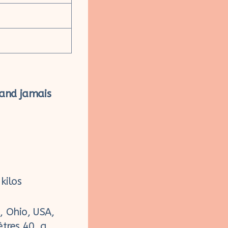
rand jamais
kilos
e, Ohio, USA,
tres 40, a