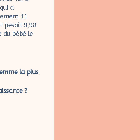
qui a
lement 11
t pesait 9,98
e du bébé le
femme la plus
aissance ?