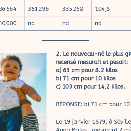
86 564
351 296
335 268
104,8
40 000
nd
nd
nd
2. Le nouveau-né le plus g
recensé mesurait et pesait:
a) 63 cm pour 8.2 kilos
b) 71 cm pour 10 kilos
c) 103 cm pour 14,2 kilos.
RÉPONSE: b) 71 cm pour 10 
Le 19 janvier 1879, à Sévill
Anna Bates , mesurant 2 mè