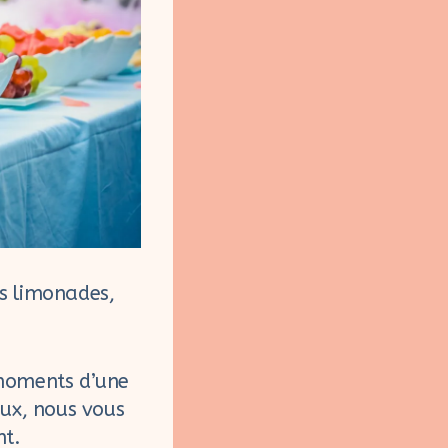
es limonades,
 moments d’une
aux, nous vous
nt.