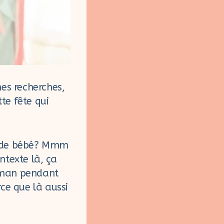
mes recherches,
tte fête qui
e de bébé? Mmm
ntexte là, ça
maman pendant
rce que là aussi