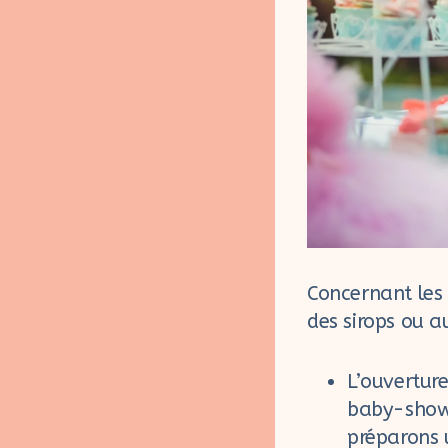
Concernant les
des sirops ou au
L’ouvertur
baby-showe
préparons 