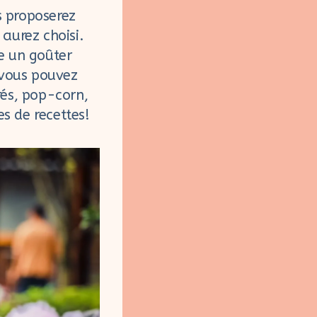
s proposerez
aurez choisi.
e un goûter
 vous pouvez
rés, pop-corn,
s de recettes!