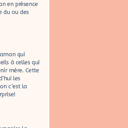
man en présence
ée du ou des
 maman qui
ils à celles qui
nir mère. Cette
d’hui les
on c’est la
rprise!