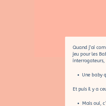
Quand j’ai comm
jeu pour les Ba
interrogateurs,
Une baby 
Et puis il y a c
Mais oui, c