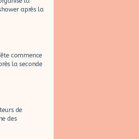
rganise la
shower après la
e fête commence
près la seconde
ateurs de
me des