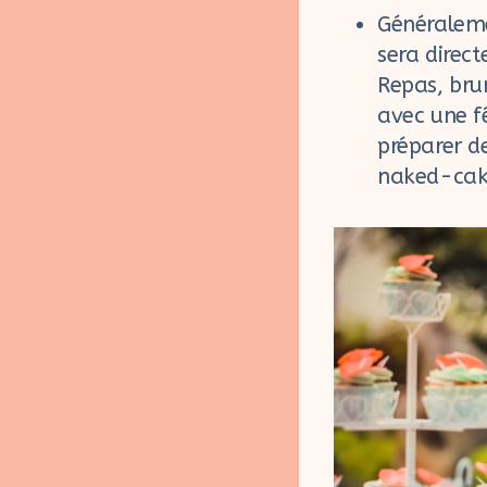
Généraleme
sera direc
Repas, bru
avec une f
préparer d
naked-cake