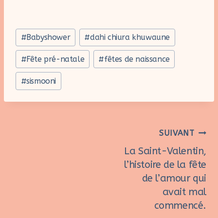
Étiquettes
#
Babyshower
#
dahi chiura khuwaune
de
la
#
Fête pré-natale
#
fêtes de naissance
publication :
#
sismooni
Navigation
SUIVANT
La Saint-Valentin,
de
l’histoire de la fête
l’article
de l’amour qui
avait mal
commencé.