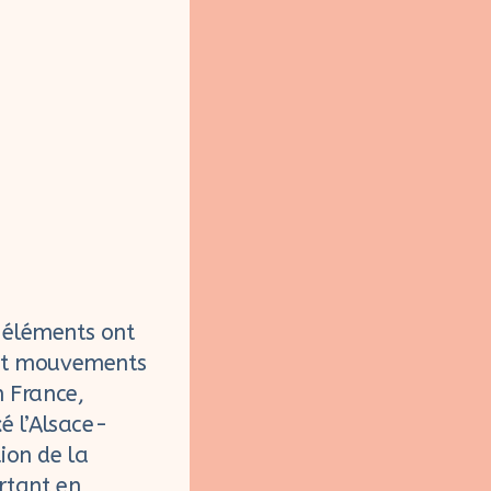
s éléments ont
s et mouvements
n France,
é l’Alsace-
ion de la
rtant en