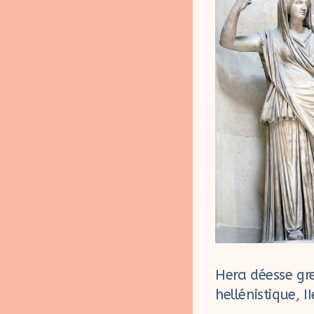
Hera déesse gr
hellénistique, I