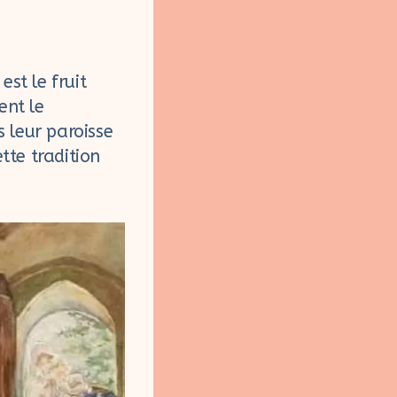
st le fruit
ent le
 leur paroisse
tte tradition