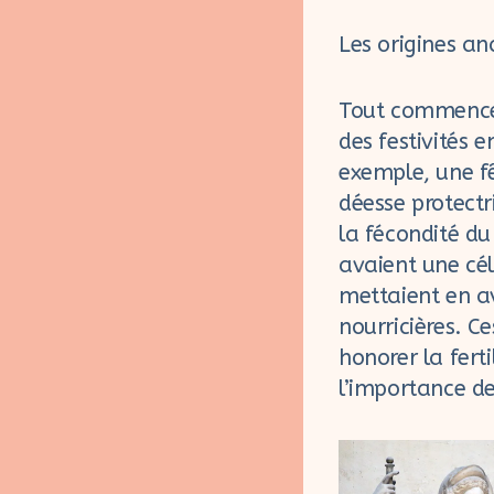
Les origines an
Tout commence d
des festivités 
exemple, une fê
déesse protect
la fécondité d
avaient une cél
mettaient en a
nourricières. C
honorer la fert
l’importance 