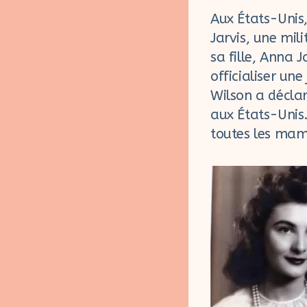
Aux États-Unis,
Jarvis, une mil
sa fille, Anna 
officialiser un
Wilson a décla
aux États-Unis.
toutes les ma