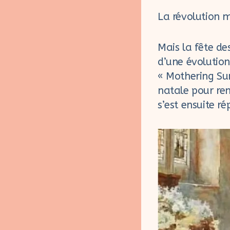
La révolution 
Mais la fête de
d’une évolution
« Mothering Sun
natale pour rend
s’est ensuite r