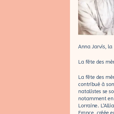
Anna Jarvis, la
La fête des mè
La fête des mèr
contribué à son
natalistes se s
notamment en r
Lorraine. L’All
France, créée e