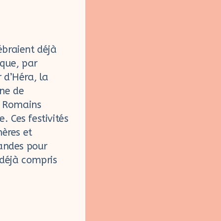
ébraient déjà
ique, par
 d’Héra, la
nne de
s Romains
. Ces festivités
ères et
randes pour
 déjà compris