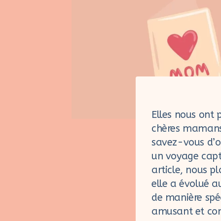
Elles nous ont
chères mamans 
savez-vous d’o
un voyage capti
article, nous p
elle a évolué a
de manière spé
amusant et conv