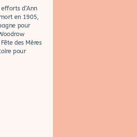
 efforts d’Ann
 mort en 1905,
mpagne pour
t Woodrow
Fête des Mères
toire pour