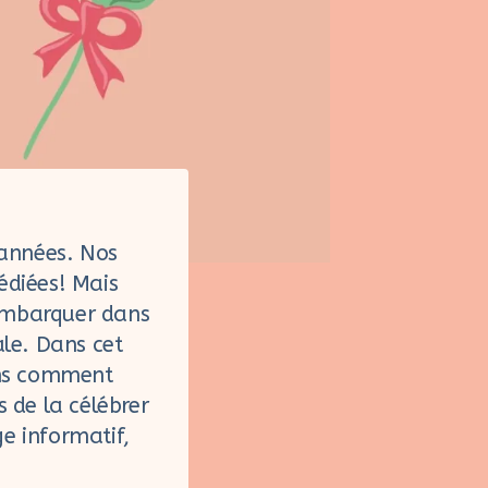
 années. Nos
édiées! Mais
 embarquer dans
ale. Dans cet
rons comment
s de la célébrer
e informatif,