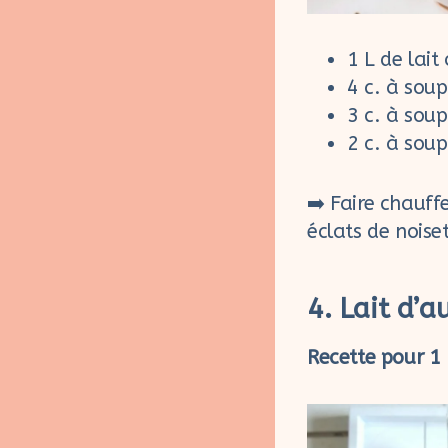
1 L de lai
4 c. à sou
3 c. à soup
2 c. à soup
➡️ Faire chauff
éclats de noiset
4. Lait d’
Recette pour 1 L