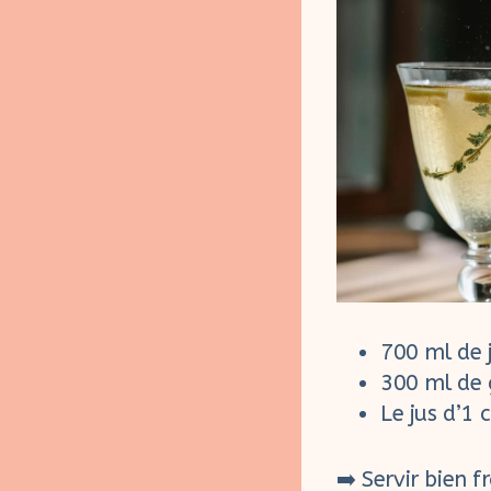
700 ml de j
300 ml de 
Le jus d’1 c
➡️ Servir bien 