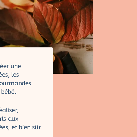
réer une
es, les
 gourmandes
n bébé.
éaliser,
nts aux
ées, et bien sûr