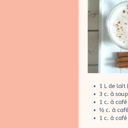
1 L de lait
3 c. à sou
1 c. à café
½ c. à caf
1 c. à café