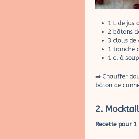
1 L de jus
2 bâtons d
3 clous de 
1 tranche 
1 c. à soup
➡️ Chauffer do
bâton de canne
2. Mocktai
Recette pour 1 L