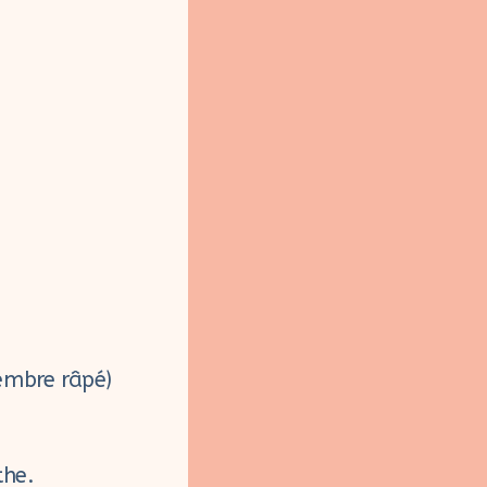
gembre râpé)
the.